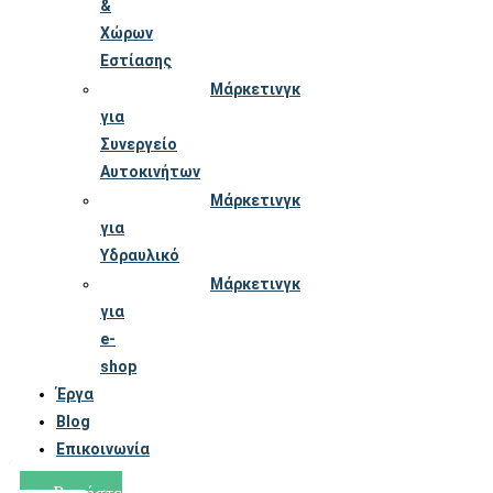
&
Χώρων
Εστίασης
Μάρκετινγκ
για
Συνεργείο
Αυτοκινήτων
Μάρκετινγκ
για
Υδραυλικό
Μάρκετινγκ
για
e-
shop
Έργα
Blog
Επικοινωνία