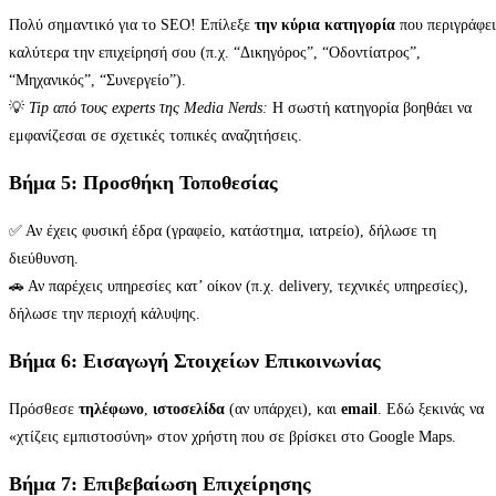
Πολύ σημαντικό για το SEO! Επίλεξε
την κύρια κατηγορία
που περιγράφει
καλύτερα την επιχείρησή σου (π.χ. “Δικηγόρος”, “Οδοντίατρος”,
“Μηχανικός”, “Συνεργείο”).
💡
Tip από τους experts της Media Nerds:
Η σωστή κατηγορία βοηθάει να
εμφανίζεσαι σε σχετικές τοπικές αναζητήσεις.
Βήμα 5: Προσθήκη Τοποθεσίας
✅ Αν έχεις φυσική έδρα (γραφείο, κατάστημα, ιατρείο), δήλωσε τη
διεύθυνση.
🚗 Αν παρέχεις υπηρεσίες κατ’ οίκον (π.χ. delivery, τεχνικές υπηρεσίες),
δήλωσε την περιοχή κάλυψης.
Βήμα 6: Εισαγωγή Στοιχείων Επικοινωνίας
Πρόσθεσε
τηλέφωνο
,
ιστοσελίδα
(αν υπάρχει), και
email
. Εδώ ξεκινάς να
«χτίζεις εμπιστοσύνη» στον χρήστη που σε βρίσκει στο Google Maps.
Βήμα 7: Επιβεβαίωση Επιχείρησης