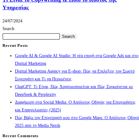
Υπηρεσίας
24/07/2024
Search
Search
Recent Posts
Google AI & Google AI Studio: Η νέα εποχή στα Google Ads και στο
Digital Marketing
Digital Marketing Agency για E-shop: Πώς να Επιλέξεις τον Σωστό
Συνεργάτη και Τι να Περιμένεις
ChatGPT: Τι Είναι, Πώς Χρησιμοποιείται και Πώς Συγκρίνεται με
DeepSeek & Perplexity
Διαφήμιση στα Social Media: Ο Απόλυτος Οδηγός για Επιχειρήσεις
και Επαγγελματίες (2025)
Πώς Βάζω την Επιχείρησή μου στο Google Maps: Ο Απόλυτος Οδηγό
2025 από τη Media Nerds
Recent Comments