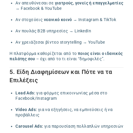
Αν απευθύνεσαι σε
γιατρούς, γονείς ή επαγγελματίες
→ Facebook & YouTube
Αν στοχεύεις
νεανικό κοινό
→ Instagram & TikTok
Αν πουλάς B2B υπηρεσίες → LinkedIn
Αν χρειάζεσαι βίντεο storytelling → YouTube
Η πλατφόρμα καθορίζεται από το
ποιος είναι ο ιδανικός
πελάτης σου
– όχι από το τι είναι “δημοφιλές”.
5. Είδη Διαφημίσεων και Πότε να τα
Επιλέξεις
Lead Ads:
για φόρμες επικοινωνίας μέσα στο
Facebook/Instagram
Video Ads:
για να εξηγήσεις, να εμπνεύσεις ή να
προβάλλεις
Carousel Ads:
για παρουσίαση πολλαπλών υπηρεσιών