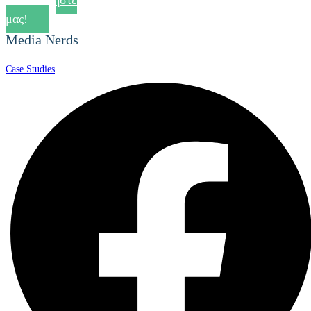
Ρωτήστε
μας!
Media Nerds
Case Studies