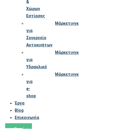
&
Χώρων
Εστίασης
Μάρκετινγκ
για
Συνεργείο
Αυτοκινήτων
Μάρκετινγκ
για
Υδραυλικό
Μάρκετινγκ
για
e-
shop
Έργα
Blog
Επικοινωνία