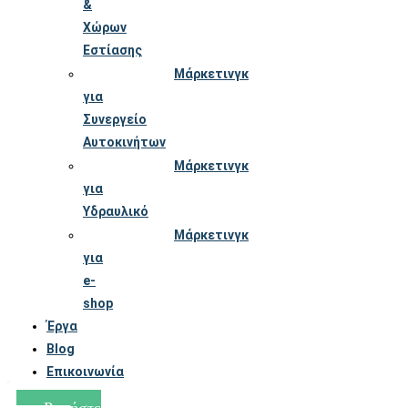
&
Χώρων
Εστίασης
Μάρκετινγκ
για
Συνεργείο
Αυτοκινήτων
Μάρκετινγκ
για
Υδραυλικό
Μάρκετινγκ
για
e-
shop
Έργα
Blog
Επικοινωνία