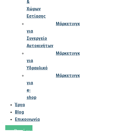
&
Χώρων
Εστίασης
Μάρκετινγκ
για
Συνεργείο
Αυτοκινήτων
Μάρκετινγκ
για
Υδραυλικό
Μάρκετινγκ
για
e-
shop
Έργα
Blog
Επικοινωνία