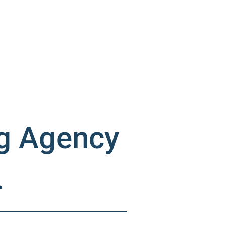
ng Agency
α