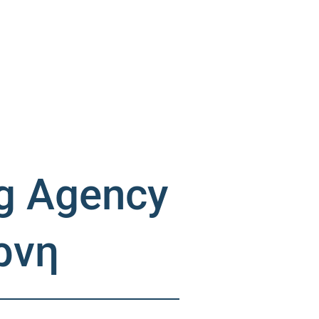
ng Agency
ρνη