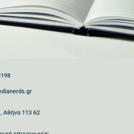
8198
dianerds.gr
, Αθήνα 113 62
ική επικοινωνία: