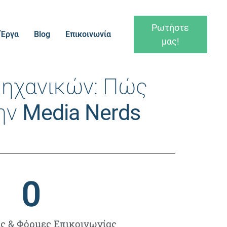
Ρωτήστε
Έργα
Blog
Επικοινωνία
μας!
Μηχανικών: Πώς
ην
Media Nerds
0
ις & Φόρμες Επικοινωνίας