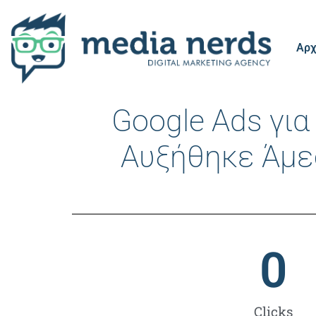
Αρχ
Google Ads γι
Αυξήθηκε Άμεσ
0
Clicks